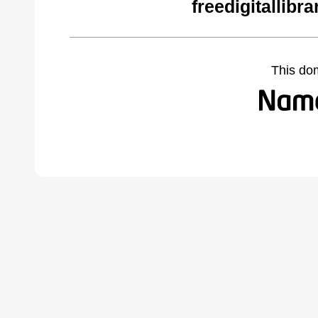
freedigitallib
This do